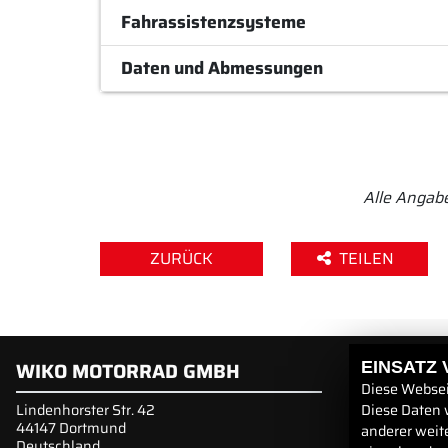
Fahrassistenzsysteme
Daten und Abmessungen
Alle Angab
ZURÜCK
TEILEN
WIKO MOTORRAD GMBH
LINKS
EINSATZ
Diese Websei
Diese Daten 
Lindenhorster Str. 42
Unternehmen
44147 Dortmund
Neufahrzeuge
anderer weit
Deutschland
Gebrauchtfah