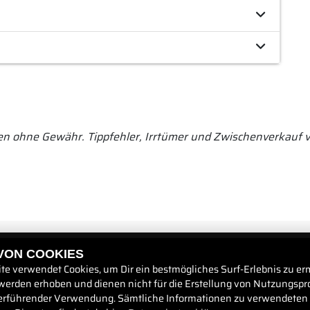
en ohne Gewähr. Tippfehler, Irrtümer und Zwischenverkauf v
RECHTLICHES
 VON COOKIES
te verwendet Cookies, um Dir ein bestmögliches Surf-Erlebnis zu er
werden erhoben und dienen nicht für die Erstellung von Nutzungspro
AGB
erführender Verwendung. Sämtliche Informationen zu verwendeten
Impressum
rzeuge